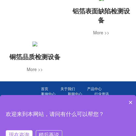
铝箔表面缺陷检测设
备
More >>
铜箔品质检测设备
More >>
首页
关于我们
产品中心
案例中心
新闻中心
行业资讯
联系我们
×
Copyright Reserved © 无锡精质视觉科技有限公司版权所有
网站地图
欢迎来到本网站，请问有什么可以帮您？
备案号：
苏ICP备16044682号-2
电话：18020500647 地址: 无锡市新区菱湖大道200号传感网国际创新园F8
现在咨询
稍后再说