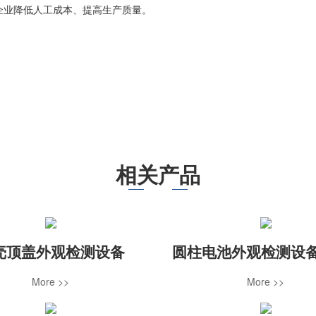
业降低人工成本、提高生产质量。
相关产品
壳顶盖外观检测设备
圆柱电池外观检测设备
More >>
More >>