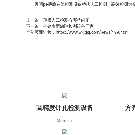
透明pe薄膜在线检测设备替代人工检测，高效检测为企
上一篇：
薄膜人工检测有哪些问题
下一篇：
带钢表面缺陷检测设备厂家
当前页面链接：https://www.wxjqsj.com/news/199.html
高精度针孔检测设备
方
More >>