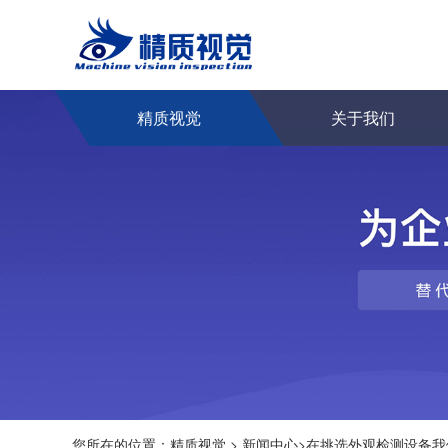
精质视觉
关于我们
您所在的位置：
精质视觉
>
新闻中心
>
在挑选外观检测设备我