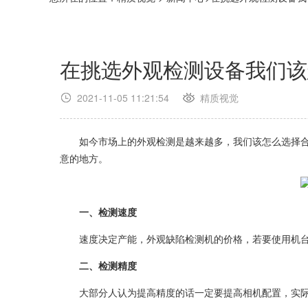
在挑选外观检测设备我们该
2021-11-05 11:21:54
精质视觉
如今市场上的外观检测是越来越多，我们该怎么选择
意的地方。
一、检测速度
速度决定产能，外观缺陷检测机的价格，若要使用机台
二、检测精度
大部分人认为提高精度的话一定要提高相机配置，实际