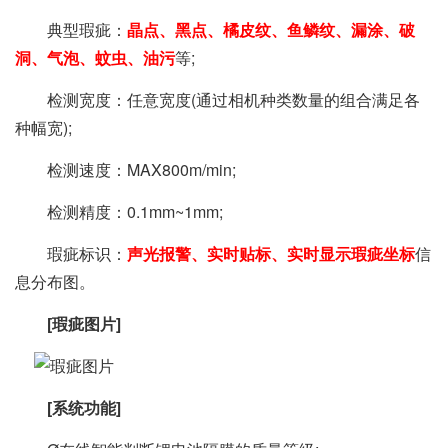
典型瑕疵：
晶点、黑点、橘皮纹、鱼鳞纹、漏涂、破
洞、气泡、蚊虫、油污
等;
检测宽度：任意宽度(通过相机种类数量的组合满足各
种幅宽);
检测速度：MAX800m/min;
检测精度：0.1mm~1mm;
瑕疵标识：
声光报警、实时贴标、实时显示瑕疵坐标
信
息分布图。
[瑕疵图片]
[系统功能]