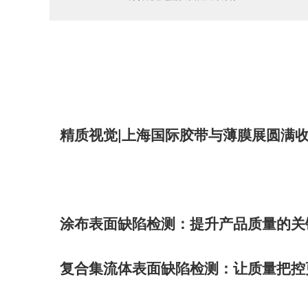
精质视觉|上海国际胶带与薄膜展圆满
涂布表面缺陷检测：提升产品质量的关
复合集流体表面缺陷检测：让质量把控