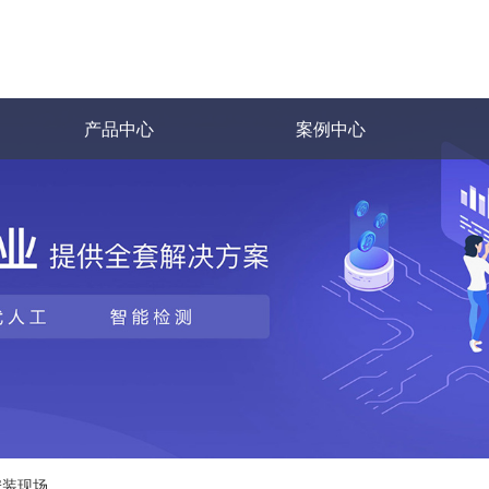
产品中心
案例中心
安装现场