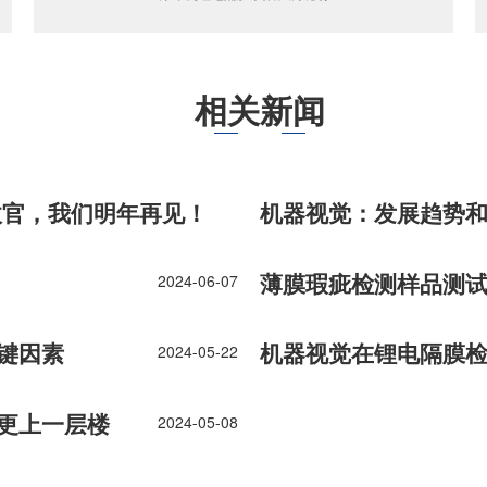
相关新闻
收官，我们明年再见！
机器视觉：发展趋势
薄膜瑕疵检测样品测
2024-06-07
键因素
机器视觉在锂电隔膜
2024-05-22
更上一层楼
2024-05-08