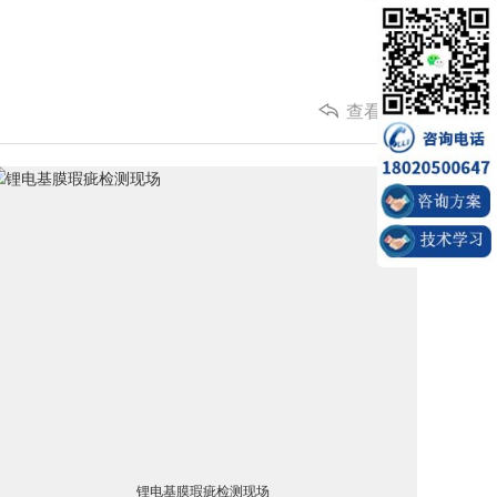
查看更多
锂电基膜瑕疵检测现场