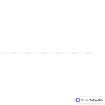
现在有优惠活动吗