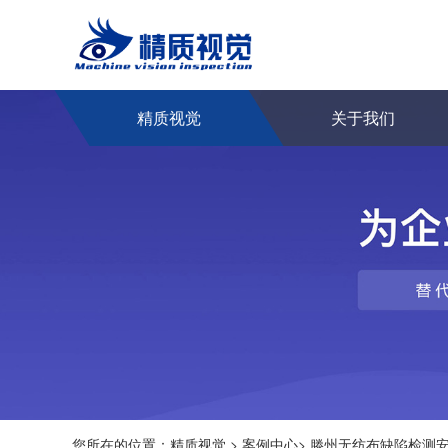
精质视觉
关于我们
您所在的位置：
精质视觉
>
案例中心
>
滕州无纺布缺陷检测