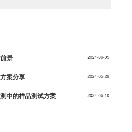
和前景
2024-06-05
试方案分享
2024-05-29
检测中的样品测试方案
2024-05-10